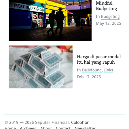
Mindful
Budgeting
In
Budgeting
May 12, 2025
Harga di pasar modal
itu hal yang rapuh
In
Dailyfound
,
Links
Feb 17, 2025
© 2019 — 2026 Seputar Finansial,
Colophon
.
Home
Archives
About
Contact
Newsletter