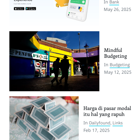
In
Bank
May 26, 2025
Mindful
Budgeting
In
Budgeting
May 12, 2025
Harga di pasar modal
itu hal yang rapuh
In
Dailyfound
,
Links
Feb 17, 2025