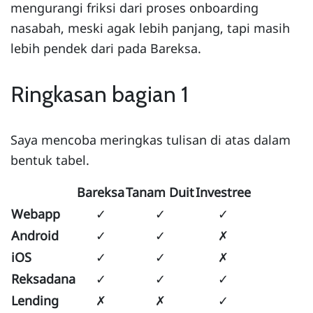
mengurangi friksi dari proses onboarding
nasabah, meski agak lebih panjang, tapi masih
lebih pendek dari pada Bareksa.
Ringkasan bagian 1
Saya mencoba meringkas tulisan di atas dalam
bentuk tabel.
Bareksa
Tanam Duit
Investree
Webapp
✓
✓
✓
Android
✓
✓
✗
iOS
✓
✓
✗
Reksadana
✓
✓
✓
Lending
✗
✗
✓