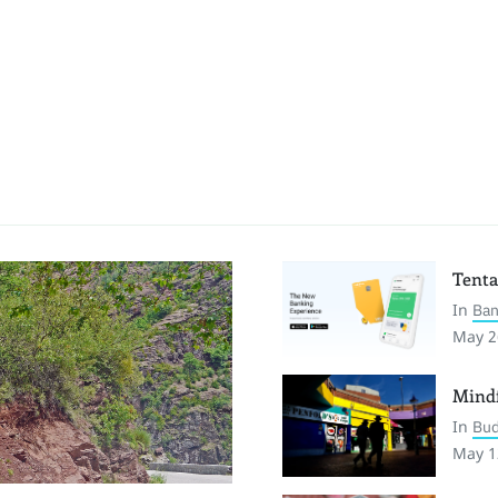
Tenta
In
Ba
May 2
Mindf
In
Bud
May 1