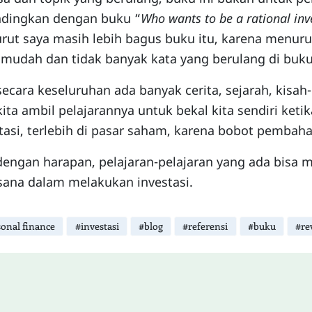
ndingkan dengan buku “
Who wants to be a rational inv
ut saya masih lebih bagus buku itu, karena menuru
 mudah dan tidak banyak kata yang berulang di buku
secara keseluruhan ada banyak cerita, sejarah, kisah
kita ambil pelajarannya untuk bekal kita sendiri keti
tasi, terlebih di pasar saham, karena bobot pembah
engan harapan, pelajaran-pelajaran yang ada bisa m
sana dalam melakukan investasi.
onal finance
#investasi
#blog
#referensi
#buku
#re