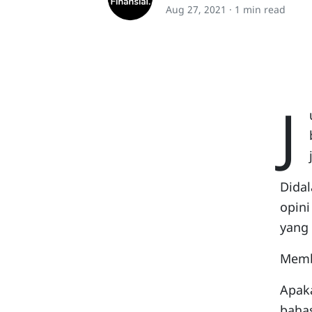
Aug 27, 2021 ·
1 min read
J
Didal
opini
yang 
Membe
Apaka
bahas