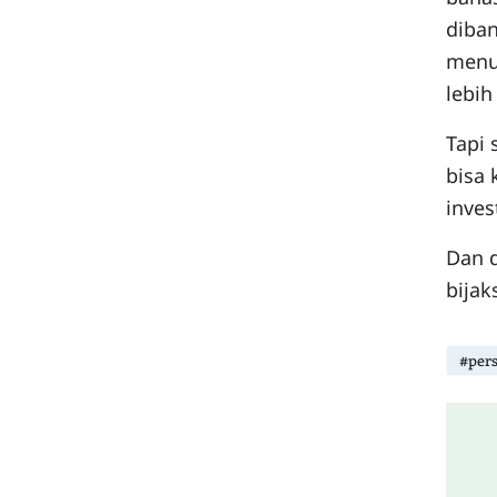
diba
menur
lebih
Tapi 
bisa 
inves
Dan d
bijak
#pers