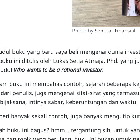
Photo by
Seputar Finansial
udul buku yang baru saya beli mengenai dunia inves
buku ini ditulis oleh Lukas Setia Atmaja, Phd. yang
judul
Who wants to be a rational investor
.
am buku ini membahas contoh, sejarah beberapa kej
 dari penulis, juga mengenai sifat-sifat yang termas
bijaksana, intinya sabar, keberuntungan dan waktu.
ri banyak sekali contoh, juga banyak mengutip kut
h buku ini bagus? hmm… tergantung sih, untuk yan
a dan topik yang berulang, buku ini bukan untuk pem