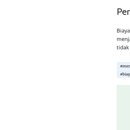
Pe
Biaya
menja
tidak
#men
#bia