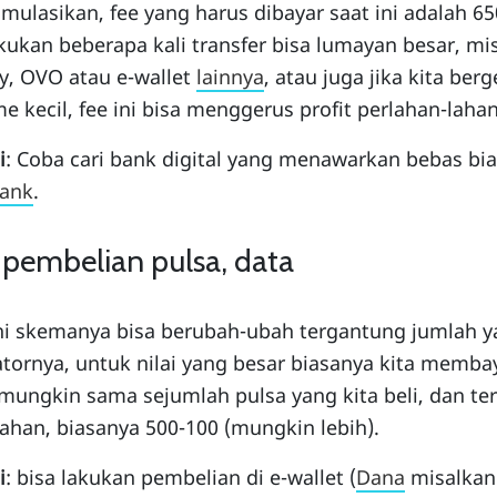
mulasikan, fee yang harus dibayar saat ini adalah 650
ukan beberapa kali transfer bisa lumayan besar, mi
y, OVO atau e-wallet
lainnya
, atau juga jika kita berg
e kecil, fee ini bisa menggerus profit perlahan-lahan
i
: Coba cari bank digital yang menawarkan bebas biay
bank
.
 pembelian pulsa, data
ni skemanya bisa berubah-ubah tergantung jumlah ya
tornya, untuk nilai yang besar biasanya kita memba
mungkin sama sejumlah pulsa yang kita beli, dan te
han, biasanya 500-100 (mungkin lebih).
i
: bisa lakukan pembelian di e-wallet (
Dana
misalkan)