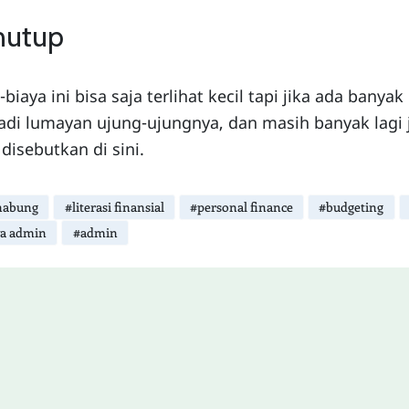
nutup
-biaya ini bisa saja terlihat kecil tapi jika ada bany
di lumayan ujung-ujungnya, dan masih banyak lagi j
 disebutkan di sini.
abung
#literasi finansial
#personal finance
#budgeting
ya admin
#admin