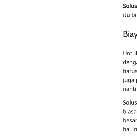
Solus
itu b
Biay
Untuk
denga
harus
juga 
nanti
Solus
biasa
besar
hal i