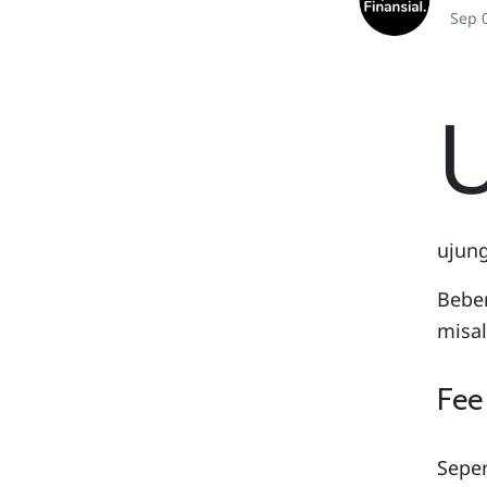
Sep 
ujun
Beber
misal
Fee
Seper