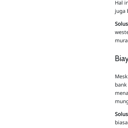
Hal i
juga 
Solus
west
mura
Biay
Meski
bank 
menar
mung
Solus
biasa