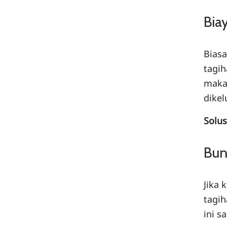
Bia
Biasa
tagih
maka
dikel
Solus
Bun
Jika 
tagih
ini s