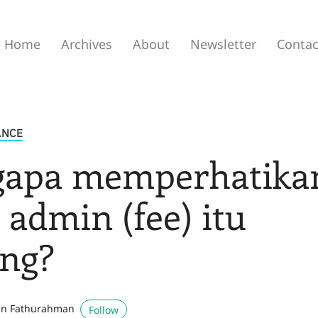
Home
Archives
About
Newsletter
Contac
ANCE
apa memperhatika
 admin (fee) itu
ing?
n Fathurahman
Follow