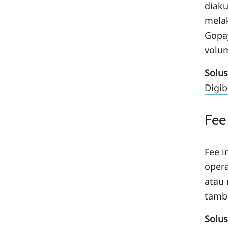
diaku
melak
Gopa
volum
Solus
Digi
Fee
Fee i
opera
atau 
tamba
Solus