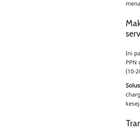
mena
Mak
serv
Ini p
PPN d
(10-2
Solus
charg
kese
Tran