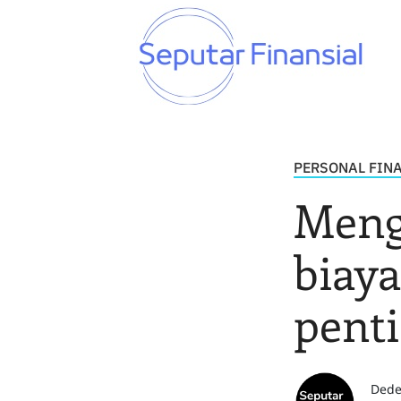
PERSONAL FIN
Meng
biaya
pent
Dede