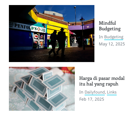
Mindful
Budgeting
In
Budgeting
May 12, 2025
Harga di pasar modal
itu hal yang rapuh
In
Dailyfound
,
Links
Feb 17, 2025