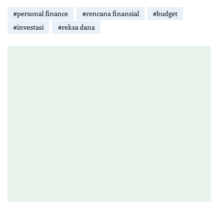
#personal finance
#rencana finansial
#budget
#investasi
#reksa dana