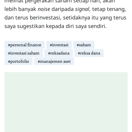
melihat pergerakan saham setiap hari, akan
lebih banyak
noise
daripada
signal
, tetap tenang,
dan terus berinvestasi, setidaknya itu yang terus
saya sugestikan kepada diri saya sendiri.
#personal finance
#investasi
#saham
#investasi saham
#reksadana
#reksa dana
#portofolio
#manajemen aset