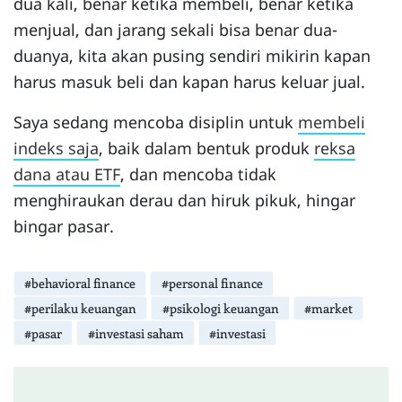
dua kali, benar ketika membeli, benar ketika
menjual, dan jarang sekali bisa benar dua-
duanya, kita akan pusing sendiri mikirin kapan
harus masuk beli dan kapan harus keluar jual.
Saya sedang mencoba disiplin untuk
membeli
indeks saja
, baik dalam bentuk produk
reksa
dana atau ETF
, dan mencoba tidak
menghiraukan derau dan hiruk pikuk, hingar
bingar pasar.
#behavioral finance
#personal finance
#perilaku keuangan
#psikologi keuangan
#market
#pasar
#investasi saham
#investasi