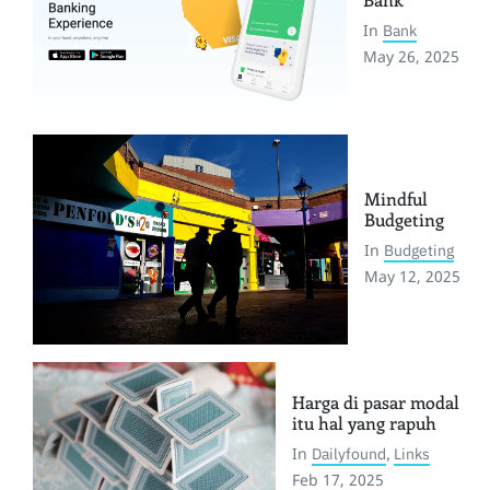
In
Bank
May 26, 2025
Mindful
Budgeting
In
Budgeting
May 12, 2025
Harga di pasar modal
itu hal yang rapuh
In
Dailyfound
,
Links
Feb 17, 2025