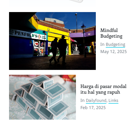
Mindful
Budgeting
In
Budgeting
May 12, 2025
Harga di pasar modal
itu hal yang rapuh
In
Dailyfound
,
Links
Feb 17, 2025