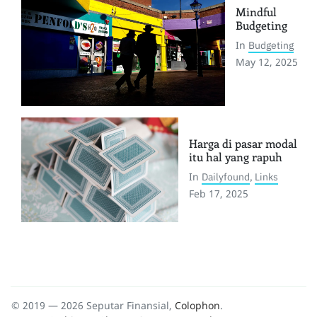
Mindful
Budgeting
In
Budgeting
May 12, 2025
Harga di pasar modal
itu hal yang rapuh
In
Dailyfound
,
Links
Feb 17, 2025
© 2019 — 2026 Seputar Finansial,
Colophon
.